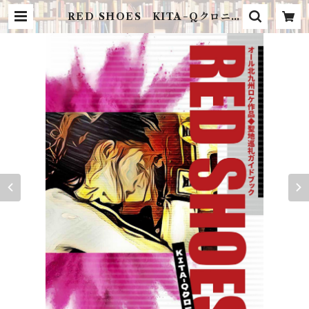
RED SHOES KITA−Qクロニク
ル オール北九州ロケ作品◆聖地巡
礼ガイドブック | （有）白石書店