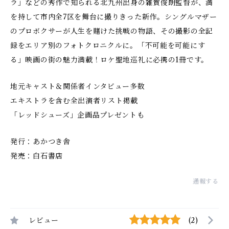
ラ」などの秀作で知られる北九州出身の雑賀俊朗監督が、満
を持して市内全7区を舞台に撮りきった新作。シングルマザー
のプロボクサーが人生を賭けた挑戦の物語、その撮影の全記
録をエリア別のフォトクロニクルに。「不可能を可能にす
る」映画の街の魅力満載！ロケ聖地巡礼に必携の1冊です。
地元キャスト＆関係者インタビュー多数
エキストラを含む全出演者リスト掲載
「レッドシューズ」企画品プレゼントも
発行：あかつき舎
発売：白石書店
通報する
レビュー
(2)