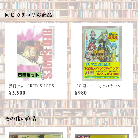
同じカテゴリの商品
(5冊セット)RED SHOES KI
「八男って、それはないでし
TA−Qクロニクル オール北九
ょう！」TVアニメ化記念1・2
¥5,500
¥980
州ロケ作品◆聖地巡礼ガイド
巻スペシャルパック
ブック
その他の商品