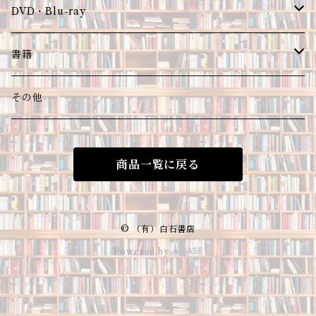
DVD・Blu-ray
DVD
書籍
Blu-ray
限定版予約
その他
商品一覧に戻る
© （有）白石書店
Powered by