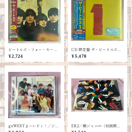
ビートルズ・フォー・セール/
CD 限定盤 ザ・ビートルズ
ザ・ビートルズ
１（初回限定スペシャル・プ
¥2,724
¥5,478
ライス盤／Ｂｌｕ－ｒａｙ
付）/ザ・ビートルズ
goWESTよーいドン！／ジャ
ER2／関ジャニ∞（初回限定
ニーズWEST（初回限定盤CD
盤B CD+DVD）