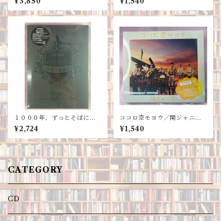
¥3,850
¥1,540
+DVD）
１０００年、ずっとそばにい
ココロ空モヨウ／関ジャニ∞
て…（初回生産限定盤）/ＳＨ
（初回限定盤CD+DVD）
¥2,724
¥1,540
ＩＮｅｅ
CATEGORY
CD